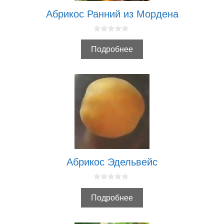
Абрикос Ранний из Мордена
0
и
Подробнее
з
5
Абрикос Эдельвейс
0
и
Подробнее
з
5