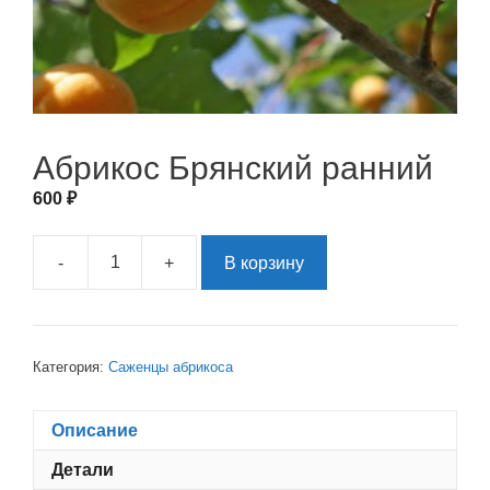
Абрикос Брянский ранний
600
₽
-
+
В корзину
Количество
товара
Абрикос
Брянский
ранний
Категория:
Саженцы абрикоса
Описание
Детали