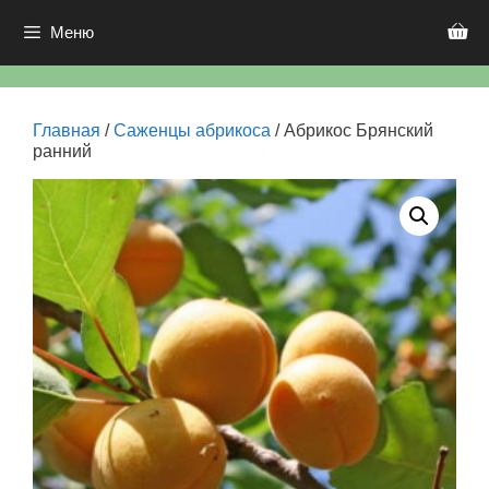
Перейти
к
Меню
содержимому
Главная
/
Саженцы абрикоса
/ Абрикос Брянский
ранний