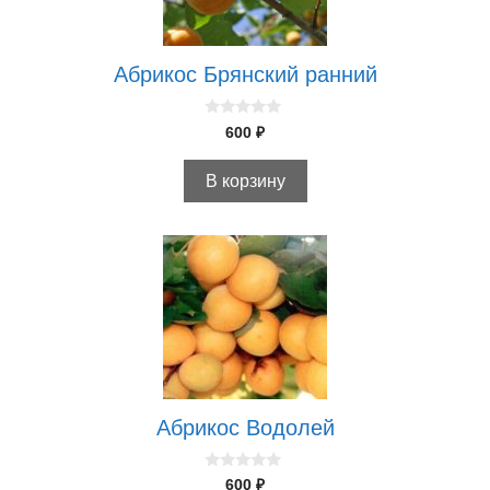
Абрикос Брянский ранний
0
600
₽
и
з
5
В корзину
Абрикос Водолей
0
600
₽