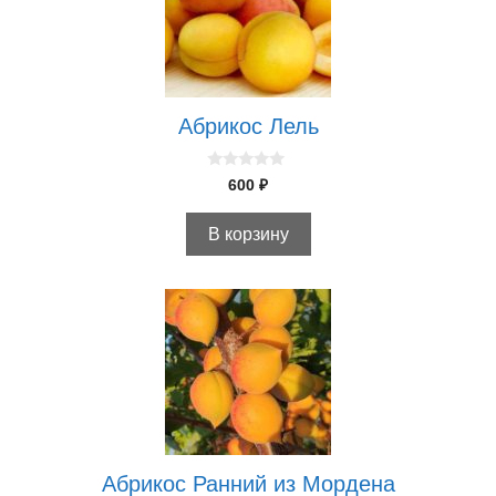
Абрикос Лель
0
600
₽
и
з
5
В корзину
Абрикос Ранний из Мордена