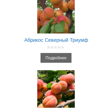
Абрикос Северный Триумф
0
и
Подробнее
з
5