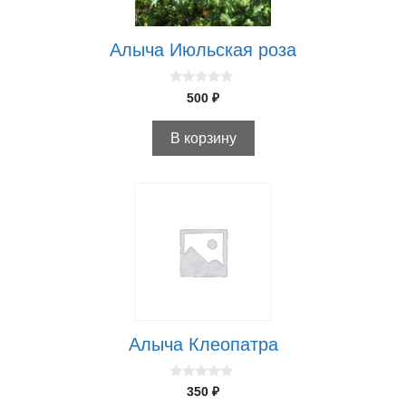
Алыча Июльская роза
0
500
₽
и
з
5
В корзину
Алыча Клеопатра
0
350
₽
и