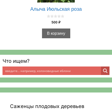
Алыча Июльская роза
0
500
₽
и
з
5
В корзину
Что ищем?
Саженцы плодовых деревьев