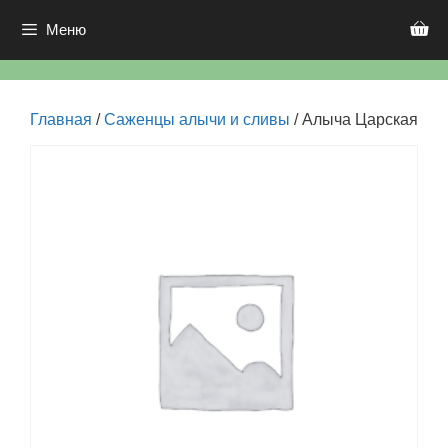
Перейти
к
Меню
содержимому
Главная
/
Саженцы алычи и сливы
/ Алыча Царская