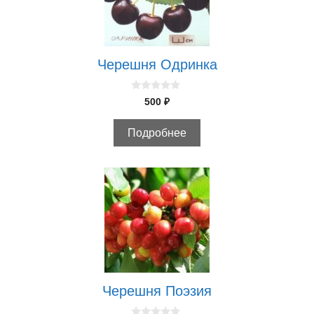
Черешня Одринка
0
500
₽
и
з
5
Подробнее
Черешня Поэзия