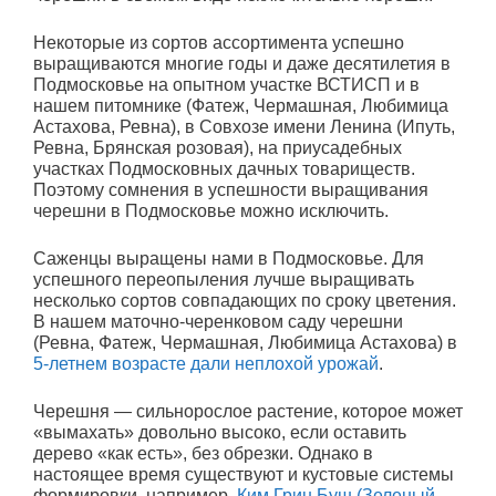
Некоторые из сортов ассортимента успешно
выращиваются многие годы и даже десятилетия в
Подмосковье на опытном участке ВСТИСП и в
нашем питомнике (Фатеж, Чермашная, Любимица
Астахова, Ревна), в Совхозе имени Ленина (Ипуть,
Ревна, Брянская розовая), на приусадебных
участках Подмосковных дачных товариществ.
Поэтому сомнения в успешности выращивания
черешни в Подмосковье можно исключить.
Саженцы выращены нами в Подмосковье. Для
успешного переопыления лучше выращивать
несколько сортов совпадающих по сроку цветения.
В нашем маточно-черенковом саду черешни
(Ревна, Фатеж, Чермашная, Любимица Астахова) в
5-летнем возрасте дали неплохой урожай
.
Черешня — сильнорослое растение, которое может
«вымахать» довольно высоко, если оставить
дерево «как есть», без обрезки. Однако в
настоящее время существуют и кустовые системы
формировки, например,
Ким Грин Буш (Зеленый