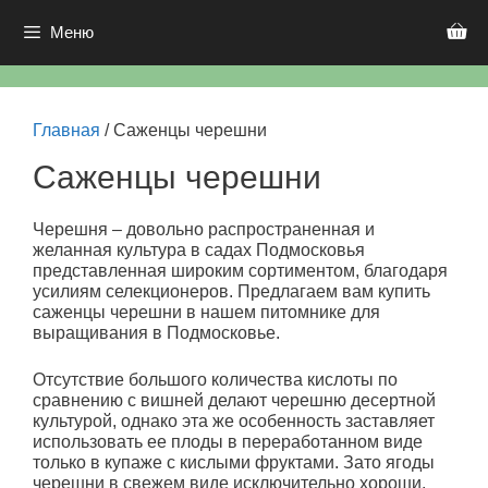
Перейти
к
Меню
содержимому
Главная
/ Саженцы черешни
Саженцы черешни
Черешня – довольно распространенная и
желанная культура в садах Подмосковья
представленная широким сортиментом, благодаря
усилиям селекционеров. Предлагаем вам купить
саженцы черешни в нашем питомнике для
выращивания в Подмосковье.
Отсутствие большого количества кислоты по
сравнению с вишней делают черешню десертной
культурой, однако эта же особенность заставляет
использовать ее плоды в переработанном виде
только в купаже с кислыми фруктами. Зато ягоды
черешни в свежем виде исключительно хороши.