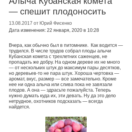
Алыча Кубанская комета
— спешит плодоносить
13.08.2017
от
Юрий Фисенко
Дата изменения: 22 января, 2020 в 10:28
Вчера, как обычно был в питомнике. Как водится —
трудился. В числе трудов собрал плоды алычи
Кубанская комета с трехлетних саженцев, не
пропадать же добру. На одном дереве их не много
— от нескольких штук до максимум пары десятков,
но деревьев-то не пара штук. Хороша чертовка —
аромат, вкус, размер — все замечательно. Кроме
нее ни одна алыча или слива пока не завязали
плодов. А она — здрасьте пожалуйста. Теперь
нужно думать куда их, эти девать. Ну да это дело
нетрудное, охотников подсказать — всегда
найдется.