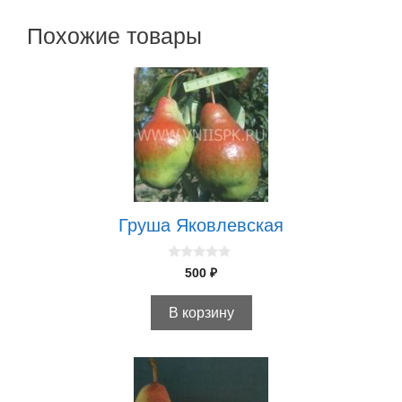
Похожие товары
Груша Яковлевская
0
500
₽
и
з
5
В корзину