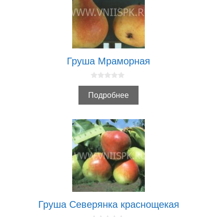
Груша Мраморная
0
и
Подробнее
з
5
Груша Северянка краснощекая