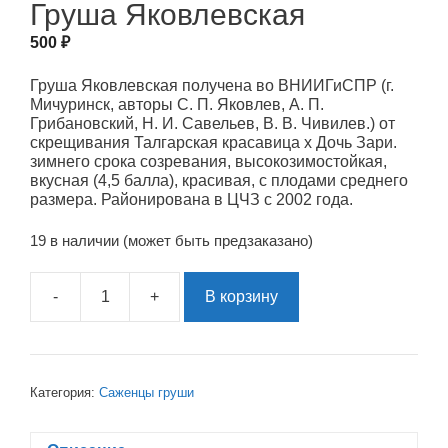
Груша Яковлевская
500
₽
Груша Яковлевская получена во ВНИИГиСПР (г.
Мичуринск, авторы С. П. Яковлев, А. П.
Грибановский, Н. И. Савельев, В. В. Чивилев.) от
скрещивания Талгарская красавица х Дочь Зари.
зимнего срока созревания, высокозимостойкая,
вкусная (4,5 балла), красивая, с плодами среднего
размера. Районирована в ЦЧЗ с 2002 года.
19 в наличии (может быть предзаказано)
-
+
В корзину
Количество
товара
Груша
Яковлевская
Категория:
Саженцы груши