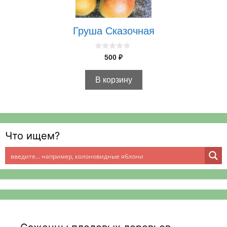
Груша Сказочная
0
500
₽
и
з
5
В корзину
Что ищем?