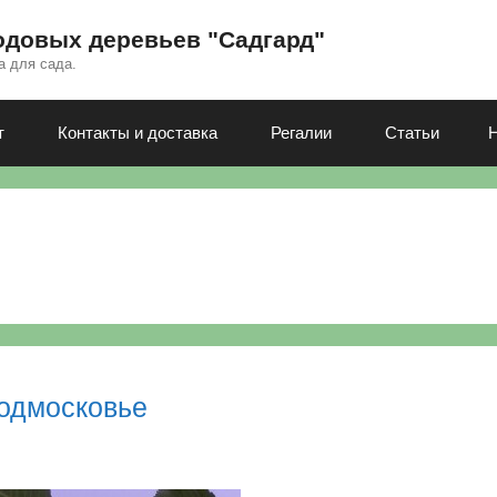
одовых деревьев "Садгард"
а для сада.
т
Контакты и доставка
Регалии
Статьи
одмосковье