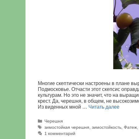
Многие скептически настроены в плане выр
Подмосковье. Отчасти этот скепсис оправд
культурам. Но это не значит, что на выра
крест. Да, черешня, в общем, не высокози
Из виденных мной …
Читать далее
Рубрики
Черешня
Метки
зимостойкая черешня
,
зимостойкость
,
Фатеж
1 комментарий