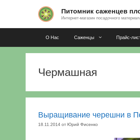
Перейти
к
Питомник саженцев пл
содержимому
Интернет-магазин посадочного материал
О Нас
Саженцы
Прайс-лис
Чермашная
Выращивание черешни в П
18.11.2014
от
Юрий Фисенко