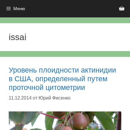
Перейти
к
Меню
содержимому
issai
Уровень плоидности актинидии
в США, определенный путем
проточной цитометрии
11.12.2014
от
Юрий Фисенко