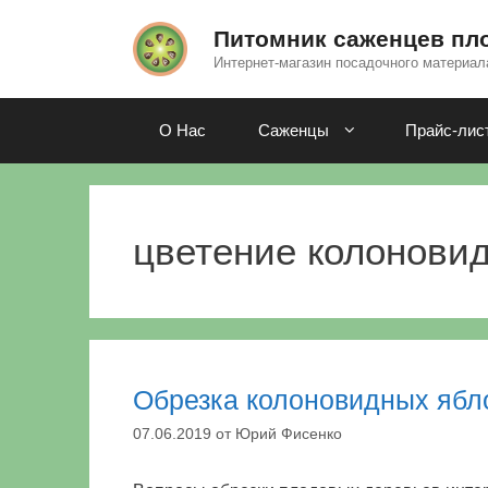
Перейти
к
Питомник саженцев пл
содержимому
Интернет-магазин посадочного материал
О Нас
Саженцы
Прайс-лис
цветение колонови
Обрезка колоновидных ябл
07.06.2019
от
Юрий Фисенко