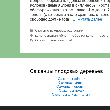
Вопросы обрезки плодовых деревьев интер
Колоновидные яблони в силу необычности 
обескураживают в этом плане. Что делать? 
тополя (с которыми часто сравнивают коло
свободно долгие годы, …
Читать далее
Рубрики
Статьи о плодовых растениях
Метки
колоновидная яблоня
,
обрезка колонн
,
цвете
Оставьте комментарий
Саженцы плодовых деревьев
Саженцы яблони
Саженцы вишни
Саженцы черешни
Саженцы груши
Саженцы сливы и алычи