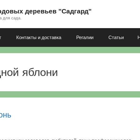
одовых деревьев "Садгард"
а для сада.
т
Контакты и доставка
Регалии
Статьи
дной яблони
онь